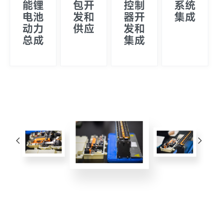
能锂
包开
控制
系统
电池
发和
器开
集成
动力
供应
发和
总成
集成