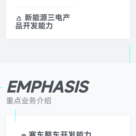
新能源三电产
品开发能力
EMPHASIS
重点业务介绍
赛车整车开发能力