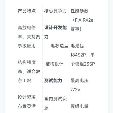
产品特点
核心竟争力
性能参数
（FIA RX2e
高放电倍
设计开发能
赛事）
率，支持赛
力
事级应用
电芯造型
电池包
184S2P，单
结构强度
结构设计
个模组23SP
高，适合复
杂工况
测试能力
最高电压
772V
设计紧凑，
国内测试资
布置灵活
模组电量
源