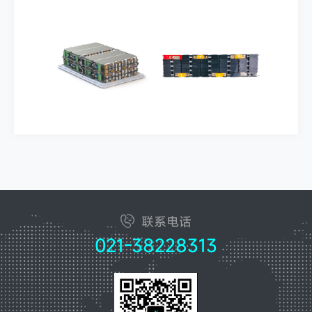
联系电话
021-38228313